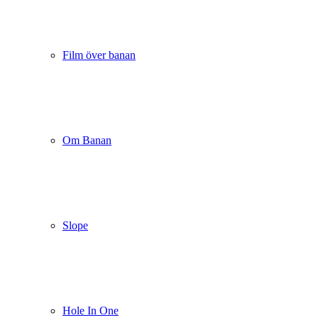
Film över banan
Om Banan
Slope
Hole In One