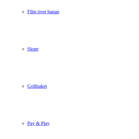
Film över banan
Slope
Golfpaket
Pay & Play