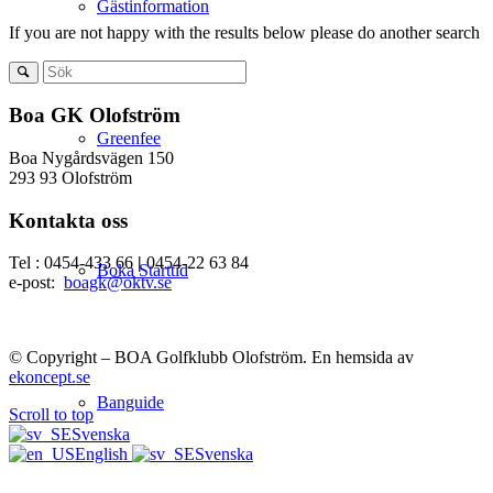
Gästinformation
If you are not happy with the results below please do another search
Boa GK Olofström
Greenfee
Boa Nygårdsvägen 150
293 93 Olofström
Kontakta oss
Tel : 0454-433 66
|
0454-22 63 84
Boka Starttid
e-post:
boagk@oktv.se
© Copyright – BOA Golfklubb Olofström. En hemsida av
ekoncept.se
Banguide
Scroll to top
Svenska
English
Svenska