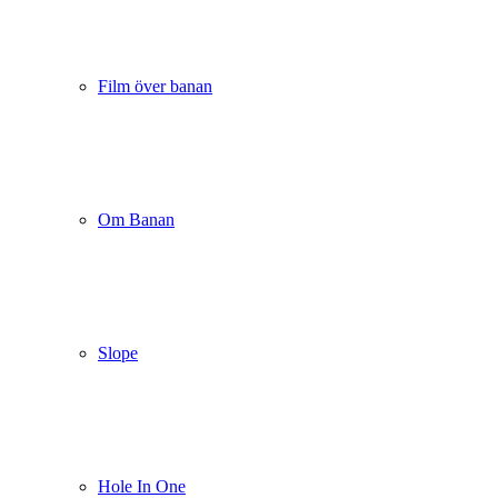
Film över banan
Om Banan
Slope
Hole In One