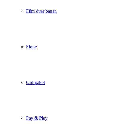
Film över banan
Slope
Golfpaket
Pay & Play