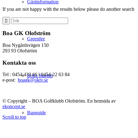
Gästinformation
If you are not happy with the results below please do another search
Boa GK Olofström
Greenfee
Boa Nygårdsvägen 150
293 93 Olofström
Kontakta oss
Tel : 0454-433 66
|
0454-22 63 84
Boka Starttid
e-post:
boagk@oktv.se
© Copyright – BOA Golfklubb Olofström. En hemsida av
ekoncept.se
Banguide
Scroll to top